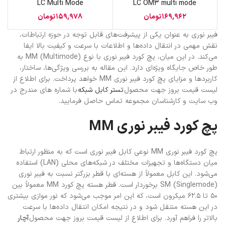
LC Multi Mode
LC OM3 multi mode
169,962
تومان
159,978
تومان
فیبر نوری به عنوان یکی از پیشرفت‌های قابل توجه در حوزه ارتباطات،
نقش مهمی در انتقال داده‌ها و اطلاعات با سرعت و کیفیت بالا ایفا
می‌کند. در این میان، پچ کورد فیبر نوری با نوع MM (Multimode) به
طور خاص جایگاه ویژه‌ای دارد. این مقاله به بررسی ویژگی‌ها، ساختار،
کاربردها و مزایای پچ کورد فیبر نوری MM خواهد پرداخت. برای اطلاع از
لیست قیمت بروز جهت محصول
تستر کابل شبکه
با شماره های مندرج در
وب سایت و کارشناسان مجموعه تماس حاصل فرمایید.
پچ کورد فیبر نوری MM
پچ کورد فیبر نوری MM نوعی کابل فیبر نوری است که به منظور ارتباط
میان دستگاه‌ها و تجهیزات مختلف در شبکه‌های محلی (LAN) استفاده
می‌شود. این کابل معمولاً از هسته‌ای با قطر بزرگتر نسبت به فیبر نوری
SM (Singlemode) برخوردار است. قطر هسته پچ کورد MM معمولاً بین
50 تا 62.5 میکرون است، که این امر موجب می‌شود که نور موازی بیشتری
در این هسته منتقل شود و در نتیجه امکان انتقال داده‌ها با سرعت
بالاتر را فراهم آورد. برای اطلاع از لیست قیمت بروز جهت محصول
آچار