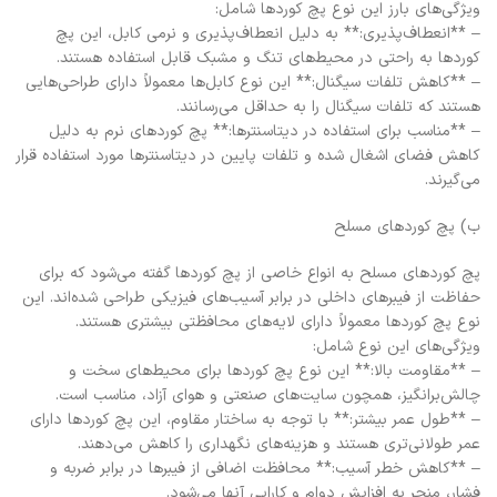
ویژگی‌های بارز این نوع پچ کوردها شامل:
– **انعطاف‌پذیری:** به دلیل انعطاف‌پذیری و نرمی کابل، این پچ
کوردها به راحتی در محیط‌های تنگ و مشبک قابل استفاده هستند.
– **کاهش تلفات سیگنال:** این نوع کابل‌ها معمولاً دارای طراحی‌هایی
هستند که تلفات سیگنال را به حداقل می‌رسانند.
– **مناسب برای استفاده در دیتاسنترها:** پچ کوردهای نرم به دلیل
کاهش فضای اشغال شده و تلفات پایین در دیتاسنترها مورد استفاده قرار
می‌گیرند.
ب) پچ کوردهای مسلح
پچ کوردهای مسلح به انواع خاصی از پچ کوردها گفته می‌شود که برای
حفاظت از فیبرهای داخلی در برابر آسیب‌های فیزیکی طراحی شده‌اند. این
نوع پچ کوردها معمولاً دارای لایه‌های محافظتی بیشتری هستند.
ویژگی‌های این نوع شامل:
– **مقاومت بالا:** این نوع پچ کوردها برای محیط‌های سخت و
چالش‌برانگیز، همچون سایت‌های صنعتی و هوای آزاد، مناسب است.
– **طول عمر بیشتر:** با توجه به ساختار مقاوم، این پچ کوردها دارای
عمر طولانی‌تری هستند و هزینه‌های نگهداری را کاهش می‌دهند.
– **کاهش خطر آسیب:** محافظت اضافی از فیبرها در برابر ضربه و
فشار، منجر به افزایش دوام و کارایی آنها می‌شود.