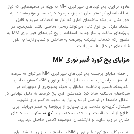
علاوه بر این، پچ کوردهای فیبر نوری MM به ویژه در محیط‌هایی که نیاز
به فاصله‌های کوتاه‌تر میان تجهیزات وجود دارد، بسیار مؤثر هستند. به
طور مثال، در یک ساختمان اداری که نیاز به اتصالات سریع و قابل
اعتماد دارد، این نوع کابل می‌تواند راه‌حل مناسبی باشد. همچنین، در
پروژه‌های ساخت و ساز جدید، استفاده از پچ کوردهای فیبر نوری MM به
منظور ارائه خدمات اینترنت پرسرعت به ساکنان و کسب‌وکارها به طور
فزاینده‌ای در حال افزایش است.
مزایای پچ کورد فیبر نوری MM
از جمله مزایای برجسته پچ کوردهای فیبر نوری MM می‌توان به سرعت
بالا، هزینه پایین‌تر نسبت به کابل‌های فیبر نوری SM، کاهش تداخل
الکترومغناطیسی و قابلیت انطباق با طیف وسیع‌تری از تجهیزات در
شبکه‌های مختلف اشاره کرد. همچنین، این پچ کوردها به دلیل توانایی در
انتقال داده‌ها در فواصل کوتاه و نیاز به تجهیزات کمتر برای تقویت
سیگنال، گزینه‌ای مناسب برای بسیاری از پروژه‌ها به شمار می‌آیند. برای
اطلاع از لیست قیمت بروز جهت محصول
سوئیچ سیسکو
با شماره های
مندرج در وب سایت و کارشناسان مجموعه تماس حاصل فرمایید.
به طور کلی، پچ کورد فیبر نوری MM در پاسخ به نیاز رو به رشد برای