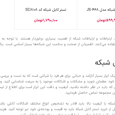
پچ پنل SFTP
ه مدل JS-468
تستر کابل شبکه کد SC8108
پچ پنل UTP
599,
تومان
1,790,100
تومان
پچ پنل دی لینک
پچ پنل لگراند
 ارتباطات و ارتباطات شبکه از اهمیت بسیاری برخوردار هستند. با توجه به ای
پچ پنل نگزنس
فاده می‌کنند، اطمینان از صحت و سلامت این شبکه‌ها بسیار اساسی است. یکی 
ل شبکه
ک ابزار بسیار کارآمد و حیاتی برای هر فرد یا شرکتی است که به تست و بررسی ک
خود مطمئن شوید و مشکلات و اشکالات موجود را به سرعت شناسایی کنید.
وق
ی که باید در نظر داشته باشید، کیفیت و دقت این ابزار است.برای اطلاع 
ان مجموعه تماس حاصل فرمایید.
که با کیفیت بالا باید قادر به تشخیص انواع مختلف اشکالات کابلی باش
 از خرید تستر کابل شبکه باید به قیمت و بودجه‌ی خود نیز توجه کنید. هزینه
ب کنید تا ابزار مناسبی را با قیمت مناسب برای خود انتخاب کنید.