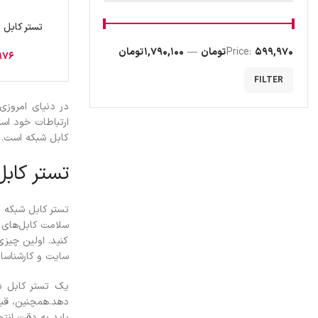
تستر کابل شبک
599,970 تومان
Price:
—
1,790,100 تومان
976
FILTER
در دنیای امروزی،
ارتباطات خود است
کابل شبکه است.
تستر کاب
تستر کابل شبکه ی
سلامت کابل‌های 
کنید. اولین چیز
سایت و کارشناس
یک تستر کابل شب
دهد.
همچنین، قبل
باید به دقت انتخا