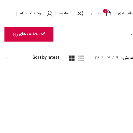
0
اقه مندی
0
تومان
مقایسه
ورود / ثبت نام
تخفیف های روز
ت
مایش
9
24
36